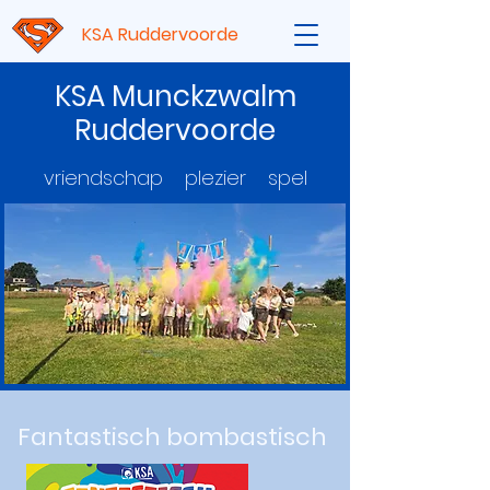
KSA Ruddervoorde
KSA Munckzwalm
Ruddervoorde
vriendschap plezier spel
Fantastisch bombastisch