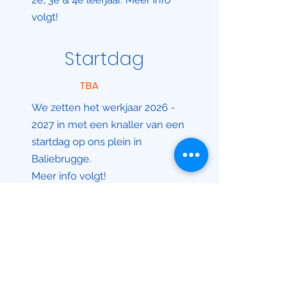
2e, 3e & 4e leerjaar. Meer info
volgt!
Startdag
TBA
We zetten het werkjaar
2026 -
2027
in met een knaller van een
startdag op ons plein in
Baliebrugge.
Meer info volgt!
© copyright 2026
.
by KSA Munckzwalm Ruddervoorde