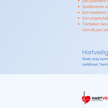
Een ijzersterk 
Spetterende ac
Een weekend w
Een ongelofeli
Tientallen nie
Ook dit jaar b
Hartveil
Sinds 2024 kunn
certificaat "Har