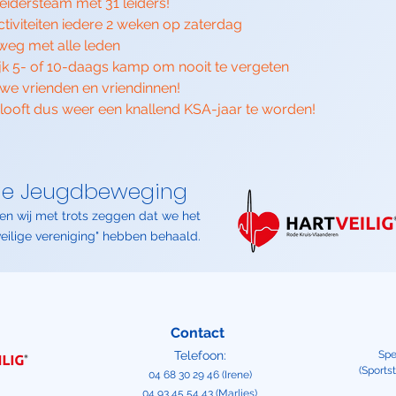
leidersteam met 31 leiders!
tiviteiten iedere 2 weken op zaterdag
eg met alle leden
jk 5- of 10-daags kamp om nooit te vergeten
uwe vrienden en vriendinnen!​
elooft dus weer een knallend KSA-jaar te worden!
ige Jeugdbeweging
en wij met trots zeggen dat we het
tveilige vereniging" hebben behaald.
Contact
Telefoon:
Spee
(Sports
04 68 30 29 46 (Irene)
04 93 45 54 43 (Marlies)