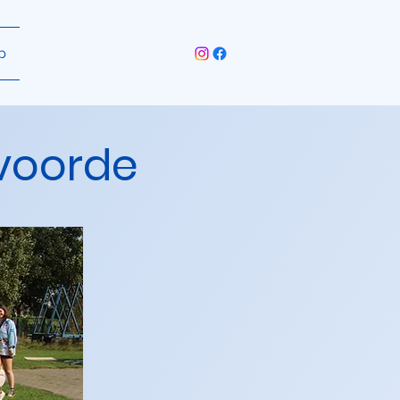
p
voorde