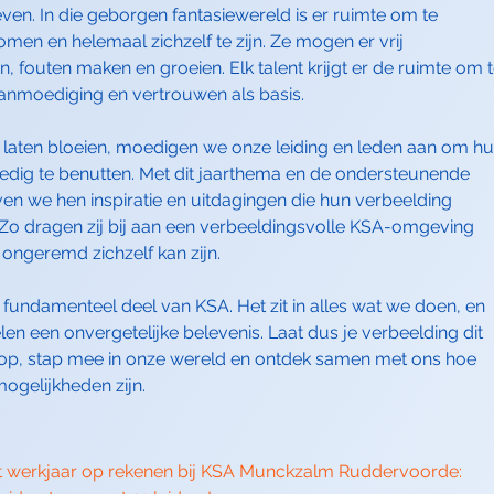
leven. In die geborgen fantasiewereld is er ruimte om te
men en helemaal zichzelf te zijn. Ze mogen er vrij
, fouten maken en groeien. Elk talent krijgt er de ruimte om 
aanmoediging en vertrouwen als basis.
 laten bloeien, moedigen we onze leiding en leden aan om h
olledig te benutten. Met dit jaarthema en de ondersteunende
en we hen inspiratie en uitdagingen die hun verbeelding
Zo dragen zij bij aan een verbeeldingsvolle KSA-omgeving
ongeremd zichzelf kan zijn.
n fundamenteel deel van KSA. Het zit in alles wat we doen, en
en een onvergetelijke belevenis. Laat dus je verbeelding dit
loop, stap mee in onze wereld en ontdek samen met ons hoe
ogelijkheden zijn.
it werkjaar op rekenen bij KSA Munckzalm Ruddervoorde: