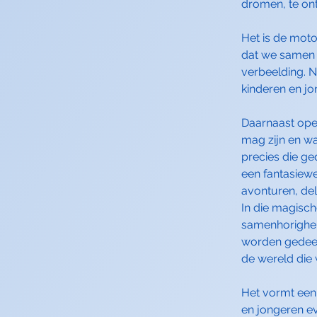
dromen, te on
Het is de motor
dat we samen 
verbeelding. Ni
kinderen en j
Daarnaast open
mag zijn en w
precies die g
een fantasiewe
avonturen, del
In die magisch
samenhorighei
worden gedeeld
de wereld di
Het vormt een
en jongeren e