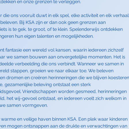
tdekken en onze grenzen te verleggen.
 die ons vooruit duwt in elk spel, elke activiteit en elk verhaal
beleven. Bij KSA zijn er dan ook geen grenzen aan
ets is te gek, te groot, of te klein. Spelenderwijs ontdekken
ongeren hun eigen talenten en mogelijkheden.
t fantasie een wereld vol kansen, waarin iedereen zichzelf
aar we samen bouwen aan onvergetelijke momenten. Het is
edeelde verbeelding die ons verbindt. Wanneer we samen in
reld stappen, groeien we naar elkaar toe. We beleven
en dromen en creëren herinneringen die we blijven koesteren
e, gezamenlijke beleving ontstaat een sterk
dsgevoel. Vriendschappen worden gesmeed, herinneringen
, het wij-gevoel ontstaat, en iedereen voelt zich welkom in
e we samen vormgeven.
 warme en veilige haven binnen KSA. Een plek waar kinderen
ven mogen ontsnappen aan de drukte en verwachtingen van