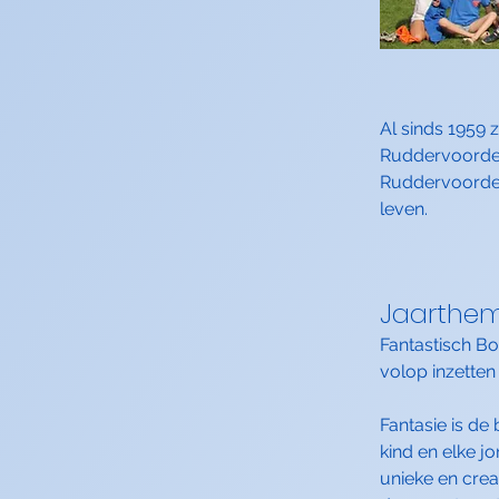
Al sinds 1959
Ruddervoorde
Ruddervoorde b
leven.
Jaarthe
Fantastisch Bo
volop inzetten
Fantasie is de 
kind en elke j
unieke en crea