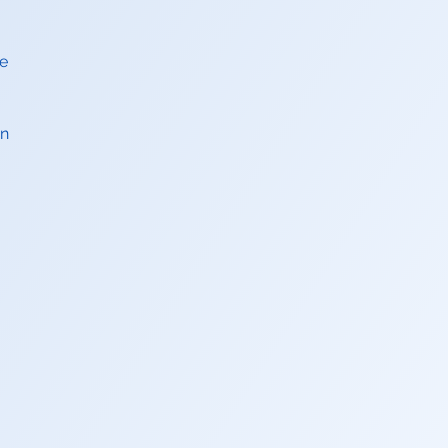
te
un