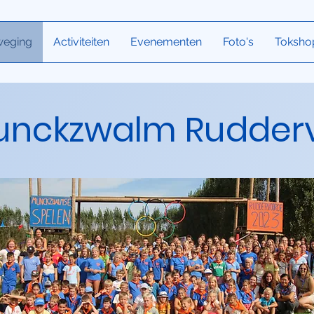
weging
Activiteiten
Evenementen
Foto's
Toksho
unckzwalm Rudder