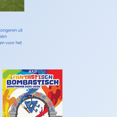
jongeren uit
walm
den voor het