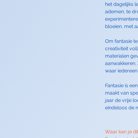
het dagelijks 
ademen, te dro
experimenteren
bloeien, met 
Om fantasie te
creativiteit v
materialen gev
aanwakkeren. 
waar iedereen 
Fantasie is ee
maakt van spel
jaar de vrije 
eindeloos de m
Waar kan je d