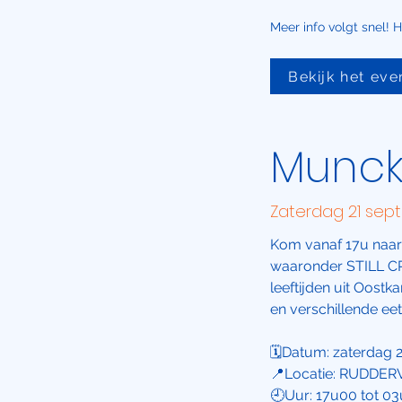
Meer info volgt snel! 
Bekijk het ev
Munck
Zaterdag 21 sep
Kom vanaf 17u naar
waaronder STILL CRA
leeftijden uit Oost
en verschillende ee
🗓️Datum: zaterdag
📍Locatie: RUDDER
🕘Uur: 17u00 tot 0