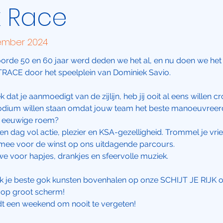
 Race
ember 2024
orde 50 en 60 jaar werd deden we het al, en nu doen we het
ACE door het speelplein van Dominiek Savio.
k dat je aanmoedigt van de zijlijn, heb jij ooit al eens willen 
odium willen staan omdat jouw team het beste manoeuvreer
r eeuwige roem?
n dag vol actie, plezier en KSA-gezelligheid. Trommel je vri
ijd mee voor de winst op ons uitdagende parcours.
e voor hapjes, drankjes en sfeervolle muziek.
ok je beste gok kunsten bovenhalen op onze SCHIJT JE RIJK 
n op groot scherm!
ordt een weekend om nooit te vergeten!