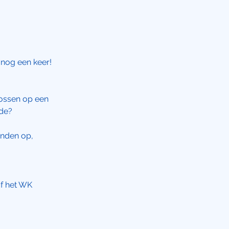
 nog een keer!
crossen op een
de?
enden op,
of het WK