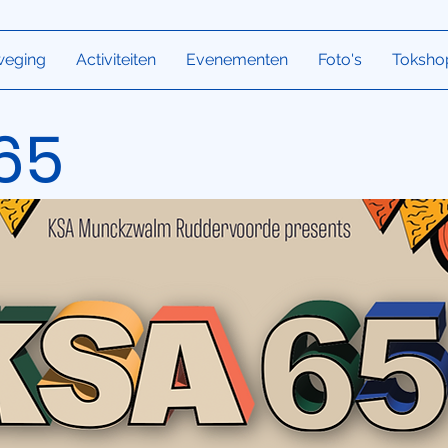
weging
Activiteiten
Evenementen
Foto's
Toksho
65