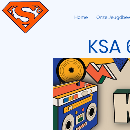
Home
Onze Jeugdbe
KSA 