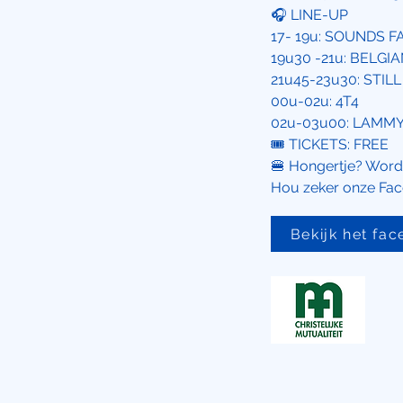
🎧 LINE-UP
17- 19u: SOUNDS F
19u30 -21u: BELG
21u45-23u30: STIL
00u-02u: 4T4
02u-03u00: LAMM
🎟️ TICKETS: FREE
🍔 Hongertje? Word
Hou zeker onze Fac
Bekijk het fa