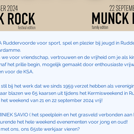
A Ruddervoorde voor sport, spel en plezier bij jeugd in Rud
aardamme.
n we voor vriendschap, vertrouwen en de vrijheid om je als k
naf het prille begin, mogelijk gemaakt door enthousiaste vrijw
oen voor de KSA.
 stil bij het werk dat we sinds 1959 verzet hebben als verenigin
it jaar blazen we 65 kaarsen uit tijdens het Kermisweekend in
het weekend van 21 en 22 september 2024 vrij!
NIEK SAVIO ( het speelplein en het grasveld verbonden aan 
urende het hele weekend evenementen voor jong en oud!
met ons, ons 65ste werkjaar vieren?