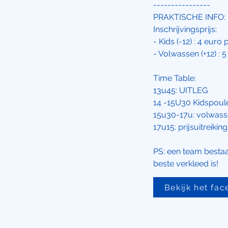
----------------
PRAKTISCHE INFO:
Inschrijvingsprijs:
- Kids (-12) : 4 eur
- Volwassen (+12) :
Time Table:
13u45: UITLEG
14 -15U30 Kidspou
15u30-17u: volwas
17u15: prijsuitreikin
PS: een team bestaat
beste verkleed is!
Bekijk het fa