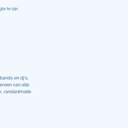
e te zijn.
ands en dj's,
ereen van alle
k, randanimatie