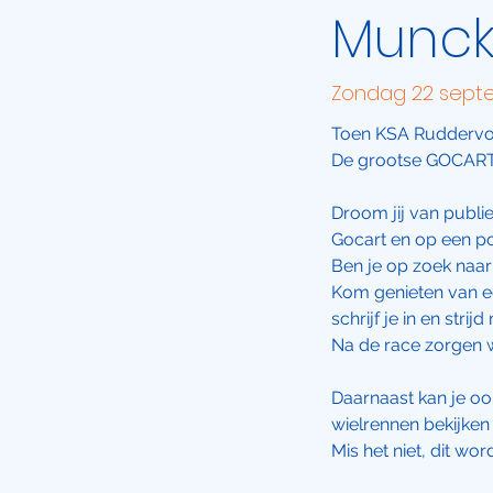
Munck
Zondag 22 sept
​Toen KSA Ruddervo
De grootse GOCARTR
Droom jij van publie
Gocart en op een p
Ben je op zoek naa
Kom genieten van ee
schrijf je in en str
Na de race zorgen w
Daarnaast kan je o
wielrennen bekijke
Mis het niet, dit w