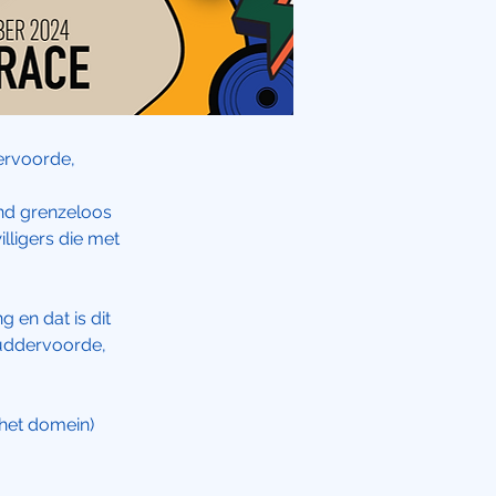
dervoorde,
ind grenzeloos
illigers die met
g en dat is dit
 Ruddervoorde,
het domein)